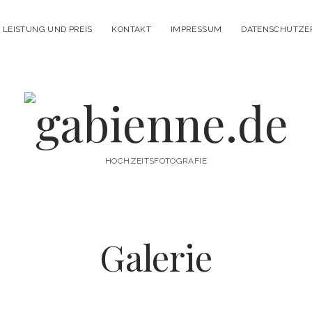
LEISTUNG UND PREIS
KONTAKT
IMPRESSUM
DATENSCHUTZE
g
a
HOCHZEITSFOTOGRAFIE
b
Galerie
i