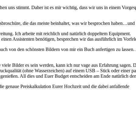
chen uns stimmt. Daher ist es mir wichtig, dass wir uns in einem Vorge
broschüre, die das meiste beinhaltet, was wir besprochen haben…und
itung. Ich arbeite mit reichlich und natürlich doppeltem Equipment.
 einen Assistenten benötigen, besprechen wir das ausführlich im Vorfel
 auch von den schönsten Bildern von mir ein Buch anfertigen zu lassen
 viele Bilder es sein werden, kann ich nur vage aus Erfahrung sagen. De
ruckqualität (ohne Wasserzeichen) auf einem USB – Stick oder einer p
 genießen. All dies und Euer Budget entscheiden am Ende natürlich den
ie genaue Preiskalkulation Eurer Hochzeit und die dabei anfallende